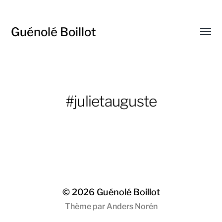
Guénolé Boillot
Affic
le
menu
#julietauguste
© 2026
Guénolé Boillot
Thème par
Anders Norén