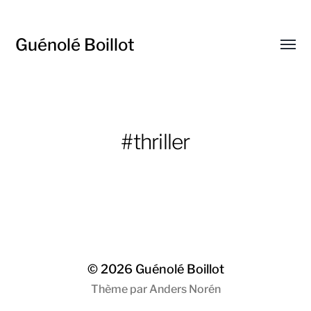
Guénolé Boillot
Affic
le
menu
#thriller
© 2026
Guénolé Boillot
Thème par
Anders Norén